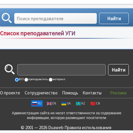
Список преподавателей УГИ
Сортировка по:
имени
;
рейтингу
;
отзывам
;
ВУЗ
преподаватель
материал
О проекте
Сотрудничество
Помощь
Контакты
Реклама
RU
EN
UA
KZ
CN
Администрация сайта не несет ответственности за содержание
информации, которую размещают посетители
© 2001 — 2026 Duaweb
Правила использования