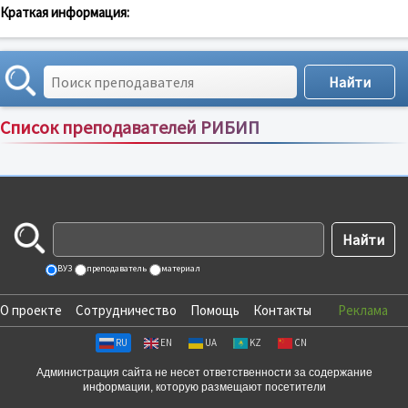
Краткая информация:
Список преподавателей РИБИП
Сортировка по:
имени
;
рейтингу
;
отзывам
;
ВУЗ
преподаватель
материал
О проекте
Сотрудничество
Помощь
Контакты
Реклама
RU
EN
UA
KZ
CN
Администрация сайта не несет ответственности за содержание
информации, которую размещают посетители