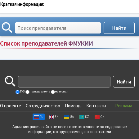
Краткая информация:
Список преподавателей ФМУКИИ
Сортировка по:
имени
;
рейтингу
;
отзывам
;
ВУЗ
преподаватель
материал
О проекте
Сотрудничество
Помощь
Контакты
Реклама
RU
EN
UA
KZ
CN
Администрация сайта не несет ответственности за содержание
информации, которую размещают посетители