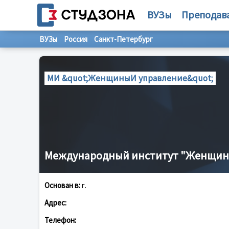
ВУЗы
Преподав
ВУЗы
Россия
Санкт-Петербург
МИ &quot;ЖенщиныИ управление&quot;
Международный институт "Женщин
Основан в:
г.
Адрес:
Телефон: