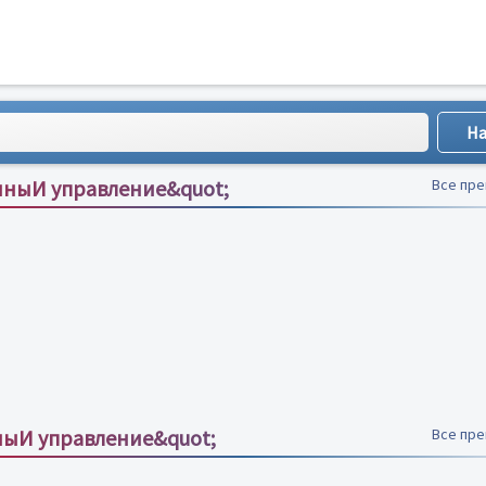
иныИ управление&quot;
Все пр
ыИ управление&quot;
Все пр