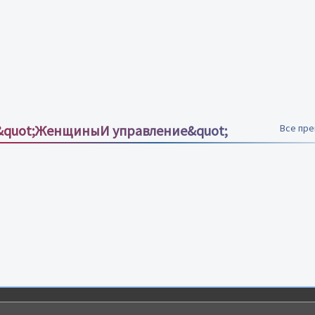
&quot;ЖенщиныИ управление&quot;
Все пр