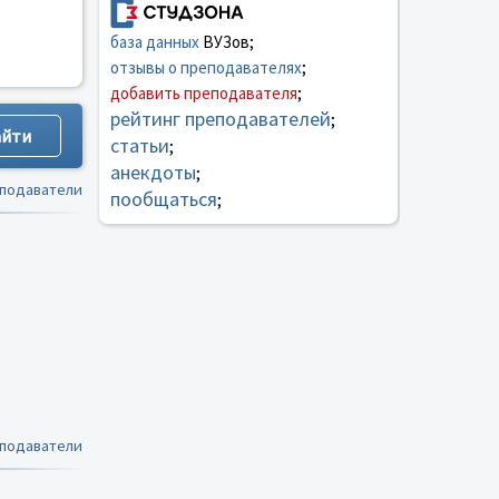
база данных
ВУЗов;
отзывы о преподавателях
;
добавить преподавателя
;
рейтинг преподавателей
;
статьи
;
анекдоты
;
еподаватели
пообщаться
;
еподаватели