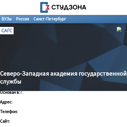
ВУЗы
Россия
Санкт-Петербург
САГС
Северо-Западная академия государственной
службы
Основан в:
г.
Адрес:
Телефон:
Сайт: