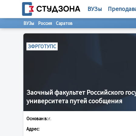
ВУЗы
Преподав
ВУЗы
Россия
Саратов
ЗФРГОТУПС
Заочный факультет Российского гос
университета путей сообщения
Основан в:
г.
Адрес: