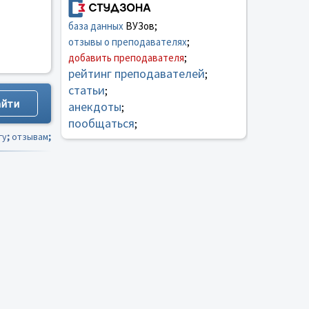
база данных
ВУЗов;
отзывы о преподавателях
;
добавить преподавателя
;
рейтинг преподавателей
;
статьи
;
анекдоты
;
пообщаться
;
гу
;
отзывам
;