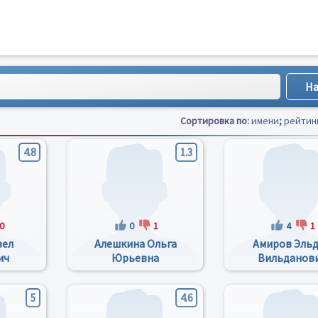
Сортировка по:
имени
;
рейтин
4.8
1.3
0
0
1
4
1
вел
Алешкина Ольга
Амиров Эль
ич
Юрьевна
Вильданов
5
4.6