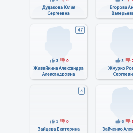
Дудакова Юлия
Егорова А
Сергеевна
Валерьев
4.7
3
0
3
Живайкина Александра
Жмурко Ро
Александровна
Сергееви
5
1
0
6
Зайцева Екатерина
Зайченко Але