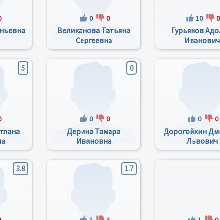
0
0
0
10
0
еньевна
Великанова Татьяна
Гурьянов Ад
Сергеевна
Иванович
5
0
0
0
0
0
0
тлана
Дерина Тамара
Дорогойкин Дм
на
Ивановна
Львович
3.8
1.7
2
1
3
1
0