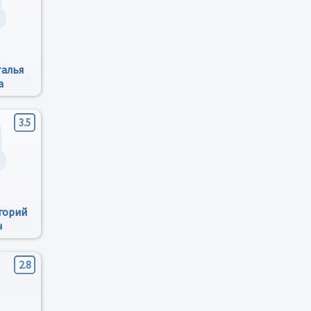
талья
а
3.5
горий
ч
2.8