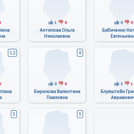
3
1
0
0
0
лена
Антипова Ольга
Бабиченко На
вна
Николаевна
Евгеньевн
1.2
0
0
0
0
3
1
тлана
Бирюкова Валентина
Блувштейн Гри
а
Павловна
Аврамови
5
5