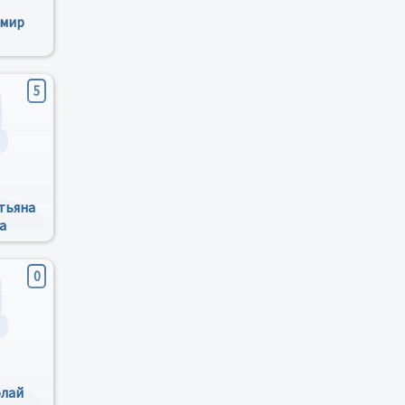
имир
ч
5
тьяна
а
0
олай