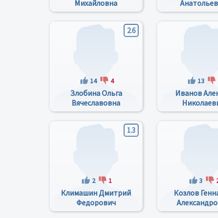
Михайловна
Анатолье
2.6
14
4
13
Злобина Ольга
Иванов Але
Вячеславовна
Николаев
1.3
2
1
3
Климашин Дмитрий
Козлов Генн
Федорович
Александро