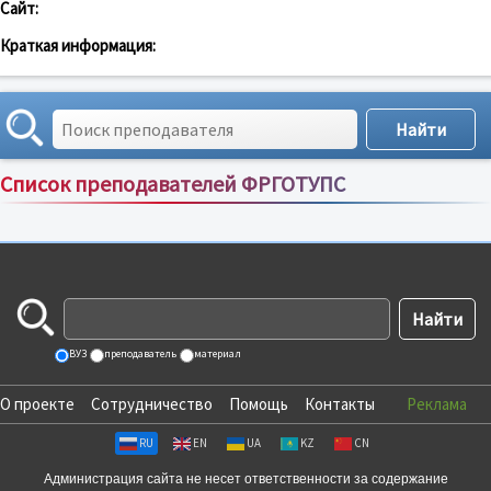
Сайт:
Краткая информация:
Список преподавателей ФРГОТУПС
Сортировка по:
имени
;
рейтингу
;
отзывам
;
ВУЗ
преподаватель
материал
О проекте
Сотрудничество
Помощь
Контакты
Реклама
RU
EN
UA
KZ
CN
Администрация сайта не несет ответственности за содержание