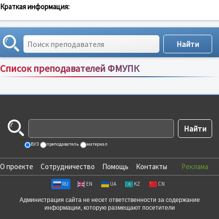
Краткая информация:
Список преподавателей ФМУПК
Сортировка по:
имени
;
рейтингу
;
отзывам
;
ВУЗ
преподаватель
материал
О проекте
Сотрудничество
Помощь
Контакты
Реклама
RU
EN
UA
KZ
CN
Администрация сайта не несет ответственности за содержание
информации, которую размещают посетители