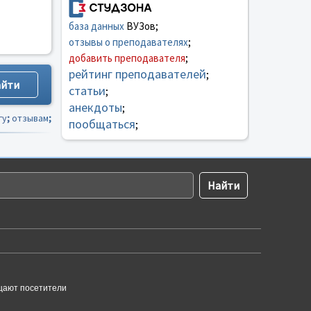
база данных
ВУЗов;
отзывы о преподавателях
;
добавить преподавателя
;
рейтинг преподавателей
;
статьи
;
анекдоты
;
гу
;
отзывам
;
пообщаться
;
щают посетители