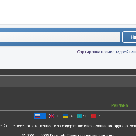
Сортировка по:
имени
;
рейтин
Реклама
RU
EN
UA
KZ
CN
сайта не несет ответственности за содержание информации, которую разме
© 2001 — 2026 Duaweb
Правила использования