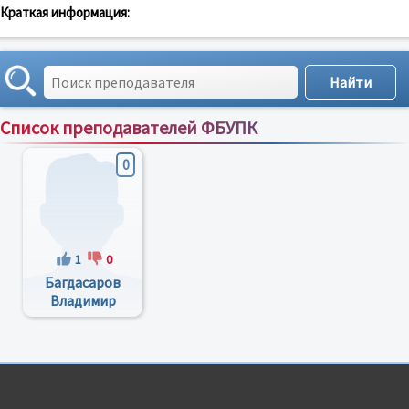
Краткая информация:
Список преподавателей ФБУПК
Сортировка по:
имени
;
рейтингу
;
отзывам
;
0
1
0
Багдасаров
Владимир
Юрьевич