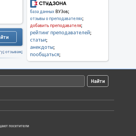
база данных
ВУЗов;
отзывы о преподавателях
;
добавить преподавателя
;
рейтинг преподавателей
;
статьи
;
анекдоты
;
гу
;
отзывам
;
пообщаться
;
щают посетители