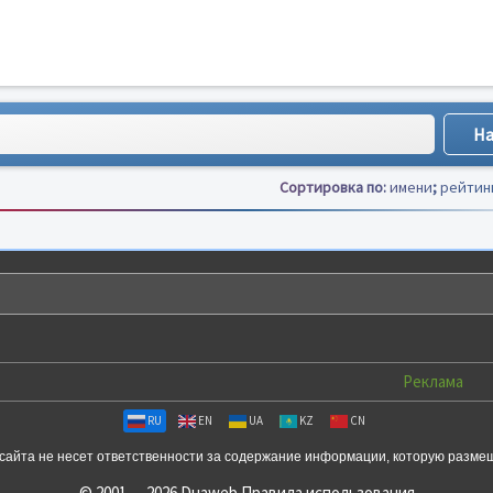
Сортировка по:
имени
;
рейтин
Реклама
RU
EN
UA
KZ
CN
сайта не несет ответственности за содержание информации, которую разме
© 2001 — 2026 Duaweb
Правила использования