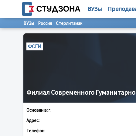
ВУЗы
Преподав
ВУЗы
Россия
Стерлитамак
ФСГИ
Филиал Современного Гуманитарно
Основан в:
г.
Адрес:
Телефон: