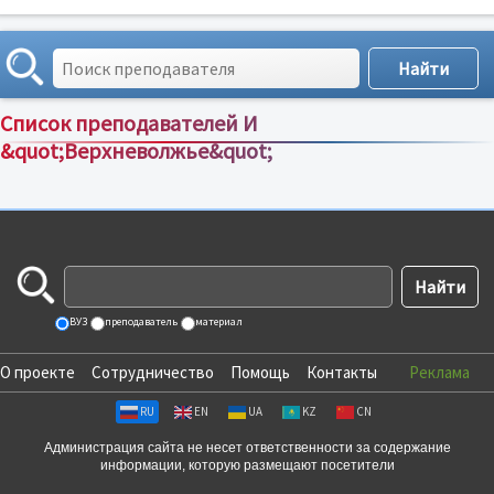
Список преподавателей И
&quot;Верхневолжье&quot;
Сортировка по:
имени
;
рейтингу
;
отзывам
;
ВУЗ
преподаватель
материал
О проекте
Сотрудничество
Помощь
Контакты
Реклама
RU
EN
UA
KZ
CN
Администрация сайта не несет ответственности за содержание
информации, которую размещают посетители