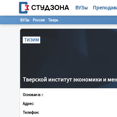
ВУЗы
Преподав
ВУЗы
Россия
Тверь
ТИЭИМ
Тверской институт экономики и м
Основан в:
г.
Адрес:
Телефон: