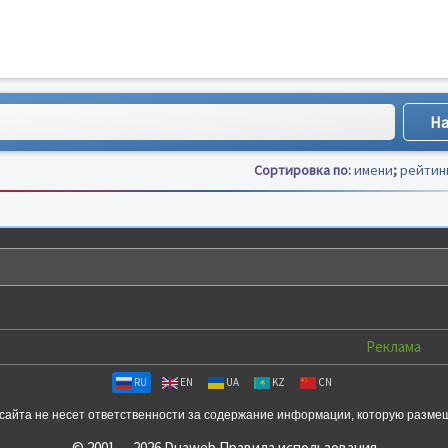
Сортировка по:
имени
;
рейтин
Реклама
RU
EN
UA
KZ
CN
сайта не несет ответственности за содержание информации, которую разме
© 2001 — 2026 Duaweb
Правила использования