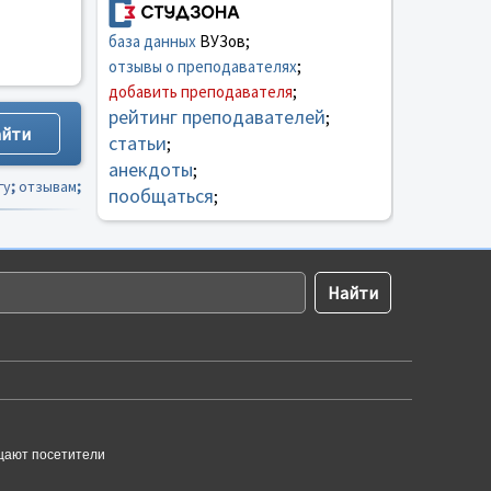
база данных
ВУЗов;
отзывы о преподавателях
;
добавить преподавателя
;
рейтинг преподавателей
;
статьи
;
анекдоты
;
гу
;
отзывам
;
пообщаться
;
щают посетители