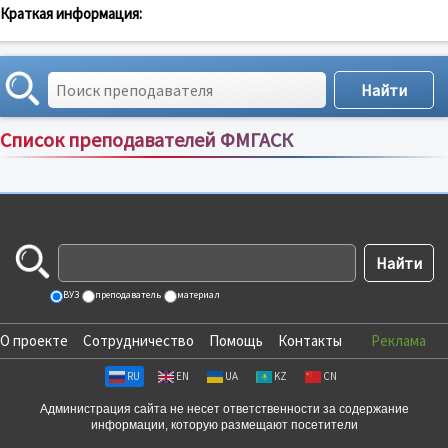
Краткая информация:
Список преподавателей ФМГАСК
Сортировка по:
имени
;
рейтингу
;
отзывам
;
ВУЗ
преподаватель
материал
О проекте
Сотрудничество
Помощь
Контакты
Реклама
RU
EN
UA
KZ
CN
Администрация сайта не несет ответственности за содержание
информации, которую размещают посетители