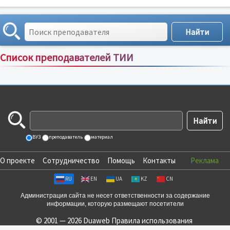
Список преподавателей ТИИ
Сортировка по:
имени
;
рейтингу
;
отзывам
;
ВУЗ
преподаватель
материал
О проекте
Сотрудничество
Помощь
Контакты
Реклама
RU
EN
UA
KZ
CN
Администрация сайта не несет ответственности за содержание
информации, которую размещают посетители
© 2001 — 2026 Duaweb
Правила использования