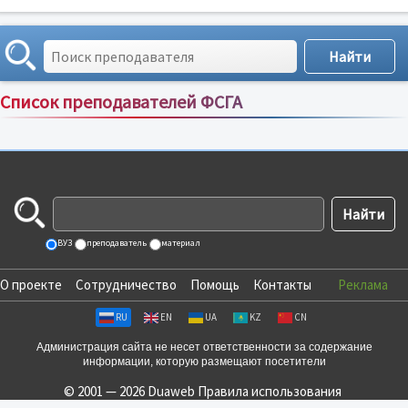
Список преподавателей ФСГА
Сортировка по:
имени
;
рейтингу
;
отзывам
;
ВУЗ
преподаватель
материал
О проекте
Сотрудничество
Помощь
Контакты
Реклама
RU
EN
UA
KZ
CN
Администрация сайта не несет ответственности за содержание
информации, которую размещают посетители
© 2001 — 2026 Duaweb
Правила использования