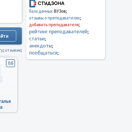
база данных
ВУЗов;
отзывы о преподавателях
;
добавить преподавателя
;
рейтинг преподавателей
;
статьи
;
анекдоты
;
гу
;
отзывам
;
пообщаться
;
0.6
талья
а