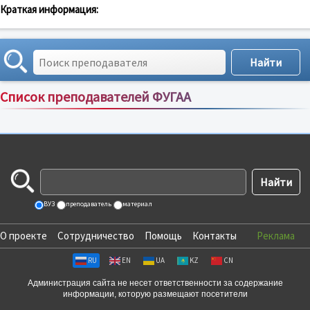
Краткая информация:
Список преподавателей ФУГАА
Сортировка по:
имени
;
рейтингу
;
отзывам
;
ВУЗ
преподаватель
материал
О проекте
Сотрудничество
Помощь
Контакты
Реклама
RU
EN
UA
KZ
CN
Администрация сайта не несет ответственности за содержание
информации, которую размещают посетители