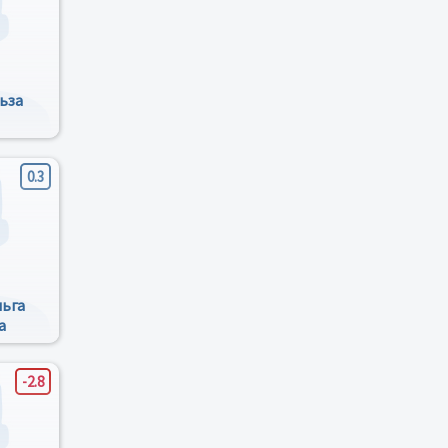
ьза
0.3
льга
а
-2.8