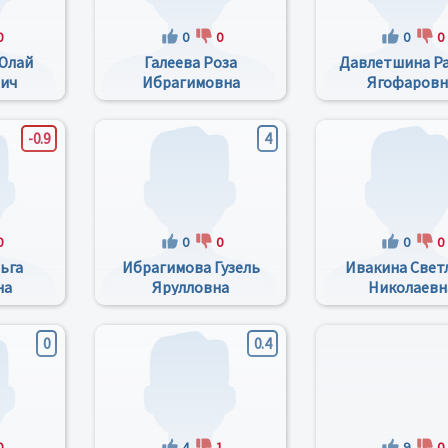
0
0
0
0
0
Юлай
Галеева Роза
Давлетшина Р
ич
Ибрагимовна
Ягофаровн
-0.9
4
0
0
0
0
0
ьга
Ибрагимова Гузель
Ивакина Свет
на
Ярулловна
Николаевн
0
0.4
0
4
1
9
0