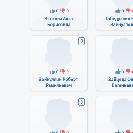
0
0
0
Вяткина Алла
Габидуллин 
Борисовна
Зайнуллов
0
0
0
0
Зайнуллин Роберт
Зайцева Ол
Рамильевич
Евгеньев
3
0
0
0