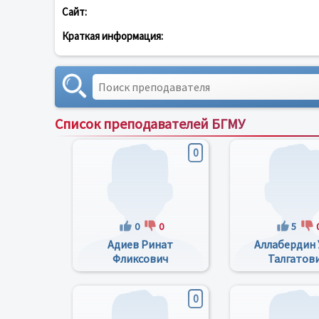
Сайт:
Краткая информация:
Список преподавателей БГМУ
0
0
0
5
Адиев Ринат
Аллабердин 
Фликсович
Талгатов
0