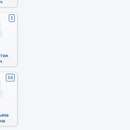
ч
5
нтин
ч
0.6
ьяна
на