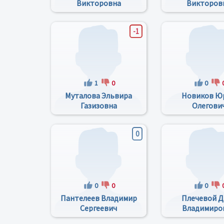
Викторовна
Викторов
-1
1
0
0
Муталова Эльвира
Новиков Ю
Газизовна
Олегови
0
0
0
0
Пантелеев Владимир
Плечевой Д
Сергеевич
Владимиро