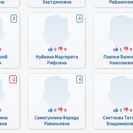
на
Зартдиновна
Рафаилови
0
0
0
0
0
1
0
рий
Нуйкина Маргарита
Павлов Вале
ч
Рифовна
Николаеви
-2
4
0
0
0
3
0
ина
Самигуллина Фарида
Снеткова Тат
вна
Равильевна
Владимиров