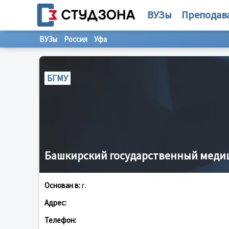
ВУЗы
Преподав
ВУЗы
Россия
Уфа
БГМУ
Башкирский государственный меди
Основан в:
г.
Адрес:
Телефон: