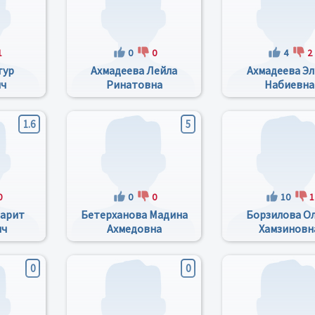
1
0
0
4
2
тур
Ахмадеева Лейла
Ахмадеева Эл
ич
Ринатовна
Набиевна
1.6
5
0
0
0
10
1
Фарит
Бетерханова Мадина
Борзилова О
ич
Ахмедовна
Хамзиновн
0
0