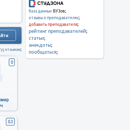
база данных
ВУЗов;
отзывы о преподавателях
;
добавить преподавателя
;
рейтинг преподавателей
;
статьи
;
анекдоты
;
гу
;
отзывам
;
пообщаться
;
0
имир
ич
0.3