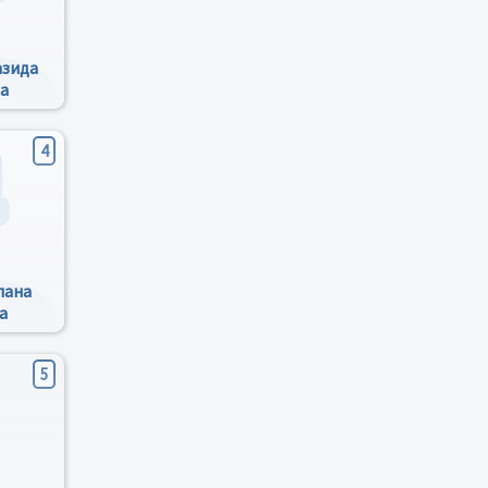
азида
а
4
лана
а
5