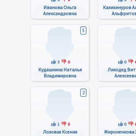
Иванова Ольга
Казихинуров А
Александровна
Альфрито
5
3
0
0
Кудашкина Наталья
Лиходед Вит
Владимировна
Алексеев
2
1
0
0
Лозовая Ксения
Мироненкова