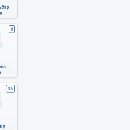
ьбар
а
0
ина
а
3.5
гир