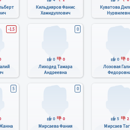
льберт
Кильдияров Фанис
Куватова Дил
вич
Хамидуллович
Нурвилевн
-1.5
0
0
0
0
0
0
алий
Лиходед Тамара
Лозовая Гал
ич
Андреевна
Федоровн
5
0
0
0
0
5
2
 Жанна
Мирсаева Фания
Мирсаев Та