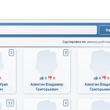
Сортировка по:
имени
;
рейтин
5
0
0
0
0
0
0
Урал
Алянгин Владимир
Алянгин Влад
ич
Григорьевич
Григорьев
3.3
3