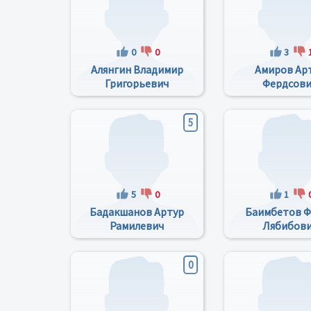
0
0
3
Алянгин Владимир
Амиров Ар
Григорьевич
Фердсов
5
5
0
1
Бадакшанов Артур
Баимбетов 
Рамилевич
Лябибов
0