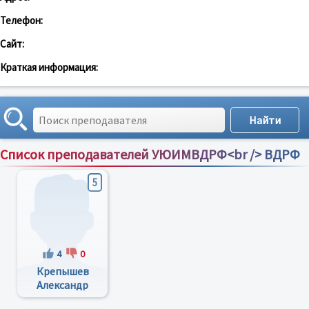
Телефон:
Сайт:
Краткая информация:
Список преподавателей УЮИМВДРФ<br /> ВДРФ
Сортировка по:
имени
;
рейтингу
;
отзывам
;
5
4
0
Крепышев
Александр
Михайлович