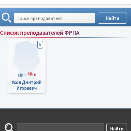
Список преподавателей ФРПА
Сортировка по:
имени
;
рейтингу
;
отзывам
;
5
1
0
Усов Дмитрий
Игоревич