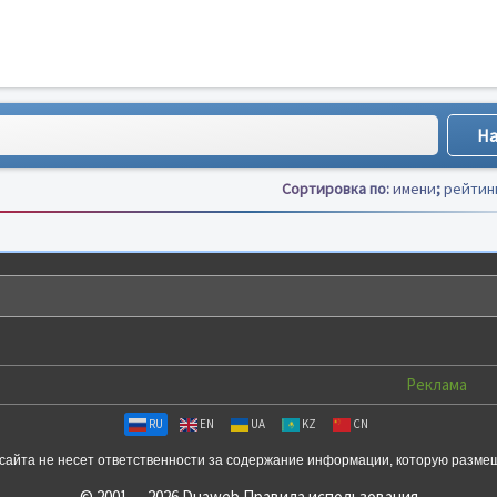
Сортировка по:
имени
;
рейтин
Реклама
RU
EN
UA
KZ
CN
сайта не несет ответственности за содержание информации, которую разме
© 2001 — 2026 Duaweb
Правила использования