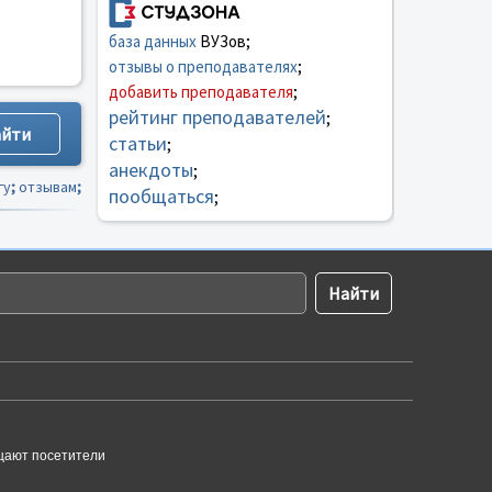
база данных
ВУЗов;
отзывы о преподавателях
;
добавить преподавателя
;
рейтинг преподавателей
;
статьи
;
анекдоты
;
гу
;
отзывам
;
пообщаться
;
щают посетители