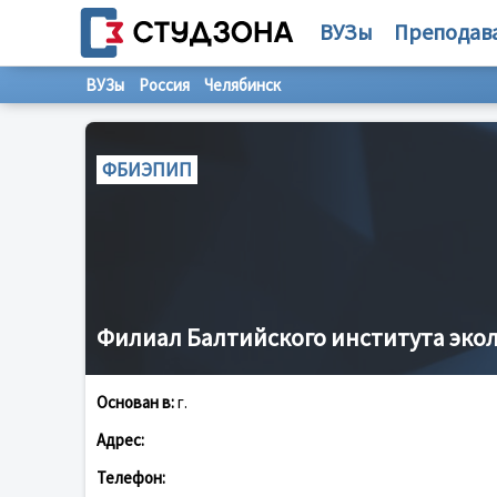
ВУЗы
Преподав
ВУЗы
Россия
Челябинск
ФБИЭПИП
Филиал Балтийского института экол
Основан в:
г.
Адрес:
Телефон: