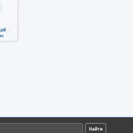
дай
ич