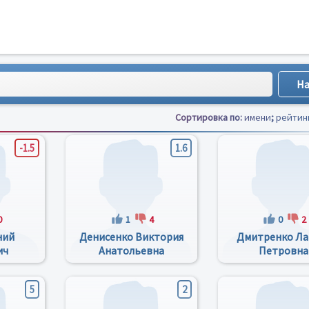
Сортировка по:
имени
;
рейтин
-1.5
1.6
0
1
4
0
2
ний
Денисенко Виктория
Дмитренко Ла
ич
Анатольевна
Петровна
5
2