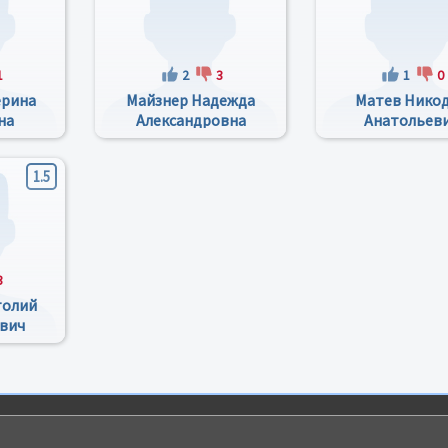
1
2
3
1
0
ерина
Майзнер Надежда
Матев Нико
на
Александровна
Анатольев
1.5
3
толий
вич