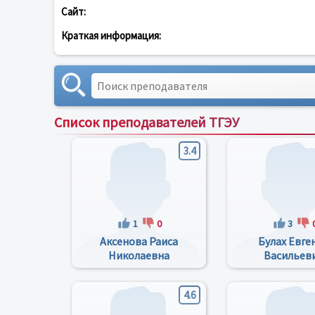
Сайт:
Краткая информация:
Список преподавателей ТГЭУ
3.4
1
0
3
Аксенова Раиса
Булах Евге
Николаевна
Васильев
4.6