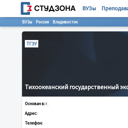
ВУЗы
Преподав
ВУЗы
Россия
Владивосток
ТГЭУ
Тихоокеанский государственный эк
Основан в:
г.
Адрес:
Телефон: