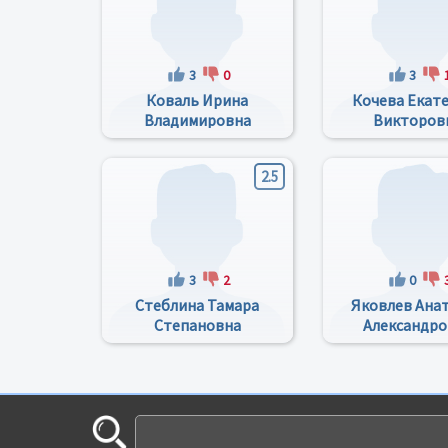
3
0
3
Коваль Ирина
Кочева Екат
Владимировна
Викторов
2.5
3
2
0
Стеблина Тамара
Яковлев Ана
Степановна
Александро