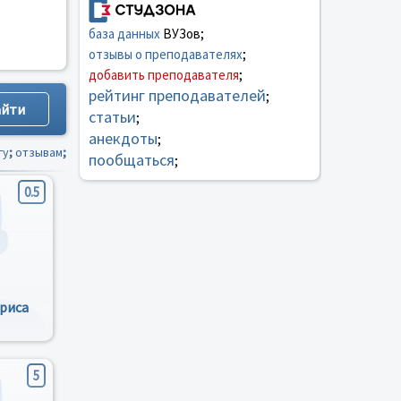
база данных
ВУЗов;
отзывы о преподавателях
;
добавить преподавателя
;
рейтинг преподавателей
;
статьи
;
анекдоты
;
гу
;
отзывам
;
пообщаться
;
0.5
риса
5