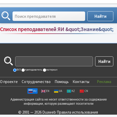
Список преподавателей ЯИ &quot;Знание&quot;
Сортировка по:
имени
;
рейтингу
;
отзывам
;
ВУЗ
преподаватель
материал
О проекте
Сотрудничество
Помощь
Контакты
Реклама
RU
EN
UA
KZ
CN
Администрация сайта не несет ответственности за содержание
информации, которую размещают посетители
© 2001 — 2026 Duaweb
Правила использования