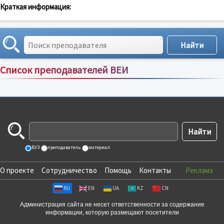
Краткая информация:
Список преподавателей ВЕИ
Сортировка по:
имени
;
рейтингу
;
отзывам
;
ВУЗ
преподаватель
материал
О проекте
Сотрудничество
Помощь
Контакты
Реклама
RU
EN
UA
KZ
CN
Администрация сайта не несет ответственности за содержание
информации, которую размещают посетители