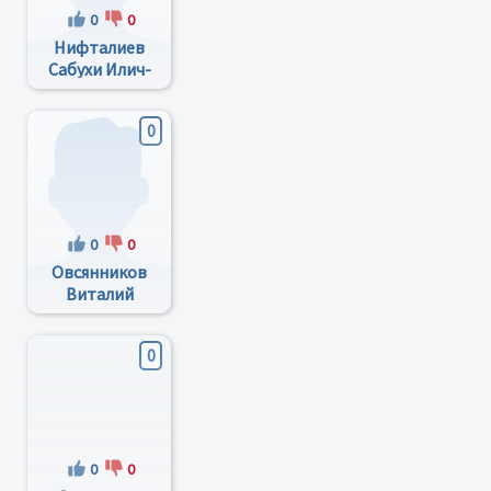
0
0
Нифталиев
Сабухи Илич-
Оглы
0
0
0
Овсянников
Виталий
Юрьевич
0
0
0