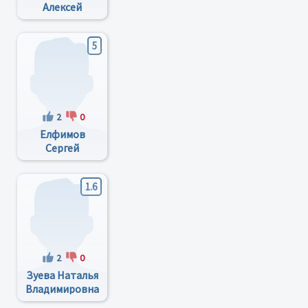
Алексей
Викторович
5
2
0
Елфимов
Сергей
Анатьльевич
1.6
2
0
Зуева Наталья
Владимировна