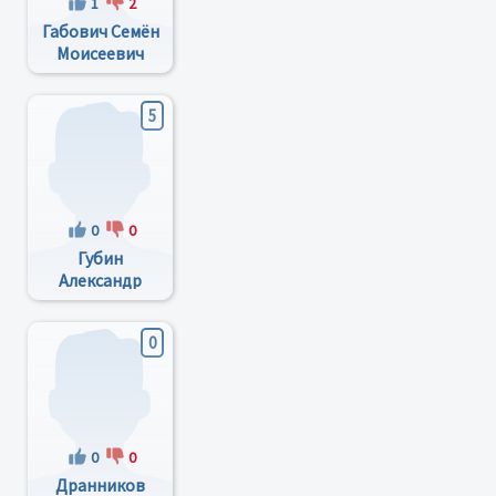
1
2
Габович Семён
Моисеевич
5
0
0
Губин
Александр
Сергеевич
0
0
0
Дранников