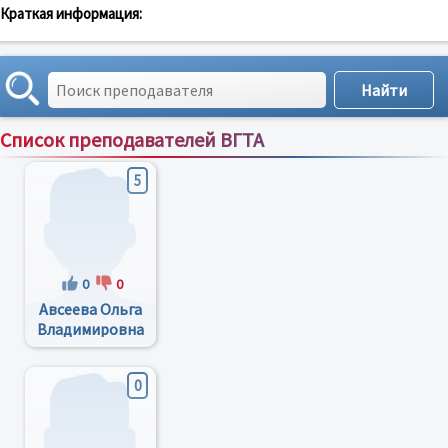
Краткая информация:
Список преподавателей ВГТА
Сортировка по:
имени
;
рейтингу
;
отзывам
;
5
0
0
Авсеева Ольга
Владимировна
0