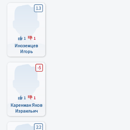
1.3
1
1
Иноземцев
Игорь
Владимирович
-5
1
1
Каренман Яков
Израильич
2.2