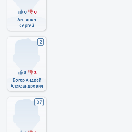
0
0
Антипов
Сергей
Тихонович
2
8
2
Богер Андрей
Александрович
2.7