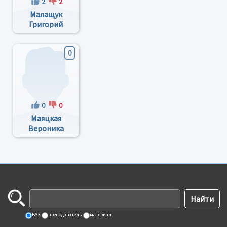
2
2
Малащук
Григорий
Андреевич
0
0
0
Маяцкая
Вероника
Григориевна
ВУЗ
преподаватель
материал