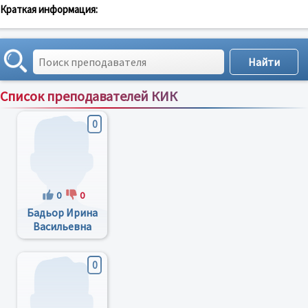
Краткая информация:
Список преподавателей КИК
Сортировка по:
имени
;
рейтингу
;
отзывам
;
0
0
0
Бадьор Ирина
Васильевна
0