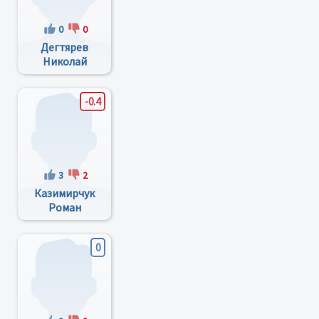
0
0
Дегтярев
Николай
Семенович
-0.4
3
2
Казимирчук
Роман
Іванович
0