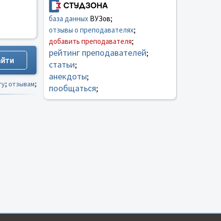
база данных
ВУЗов;
отзывы о преподавателях
;
добавить преподавателя
;
рейтинг преподавателей
;
статьи
;
анекдоты
;
гу
;
отзывам
;
пообщаться
;