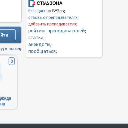
база данных
ВУЗов;
отзывы о преподавателях
;
добавить преподавателя
;
рейтинг преподавателей
;
статьи
;
анекдоты
;
гу
;
отзывам
;
пообщаться
;
0
дежда
на