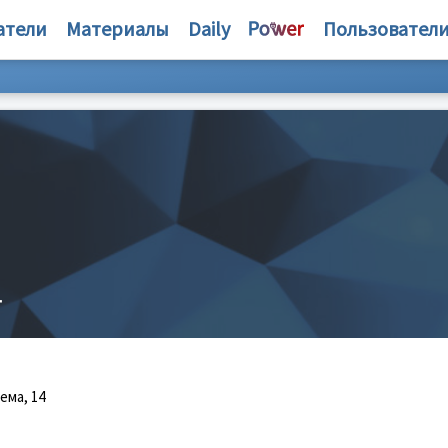
атели
Материалы
Daily
Пользовател
т
ема, 14