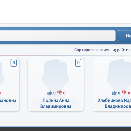
Сортировка по:
имени
;
рейтин
0
0
0
0
0
0
0
вановна
Полина Анна
Хлебникова На
Владимировна
Владимиров