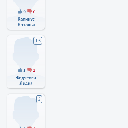
0
0
Капинус
Наталья
Александровна
1.6
1
1
Федченко
Лидия
Яковлевна
5