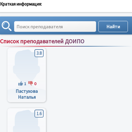
Краткая информация:
Список преподавателей ДОИПО
Сортировка по:
имени
;
рейтингу
;
отзывам
;
3.8
1
0
Пастухова
Наталья
Леонидовна
1.6