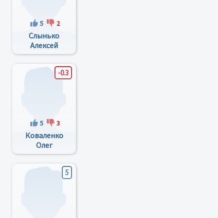
5
2
Слынько
Алексей
Григорьевич
-0.3
5
3
Коваленко
Олег
Александрович
5