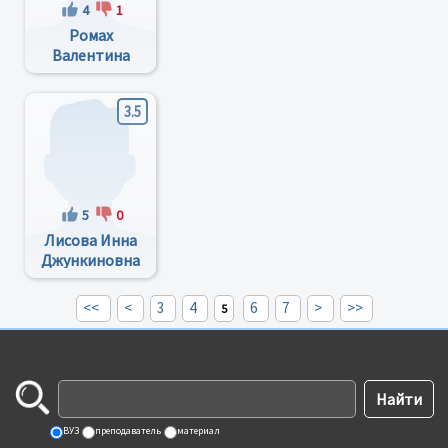
4
1
Ромах
Валентина
Леонидовна
3.5
5
0
Лисова Инна
Джункиновна
<<
<
3
4
6
7
>
>>
5
ВУЗ
преподаватель
материал