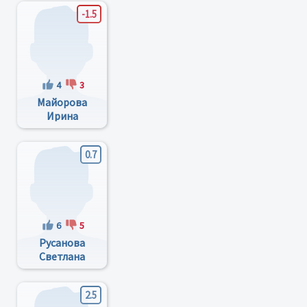
-1.5
4
3
Майорова
Ирина
Александровна
0.7
6
5
Русанова
Светлана
Сиргевна
2.5