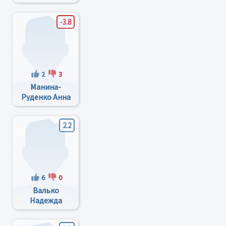
-3.8
2
3
Манина-
Руденко Анна
Константиновна
2.2
6
0
Валько
Надежда
Григорьевна