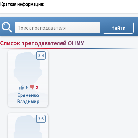
Краткая информация:
Список преподавателей ОНМУ
Сортировка по:
имени
;
рейтингу
;
отзывам
;
3.4
9
2
Еременко
Владимир
Александрович
3.6