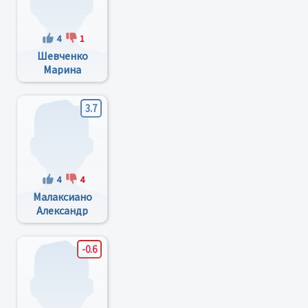
4
1
Шевченко
Марина
Игоревна
3.7
4
4
Малаксиано
Александр
Антоньевич
-0.6