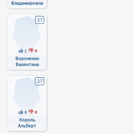
Владимировна
2.7
1
0
Вороненко
Валентина
Петровна
2.7
6
0
Король
Альберт
Яковлевич