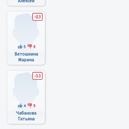
Алексей
Михайлович
-0.3
5
5
Ветошкина
Марина
Анатольевна
-3.3
4
5
Чабанова
Татьяна
Непомнюкакпоотчеству