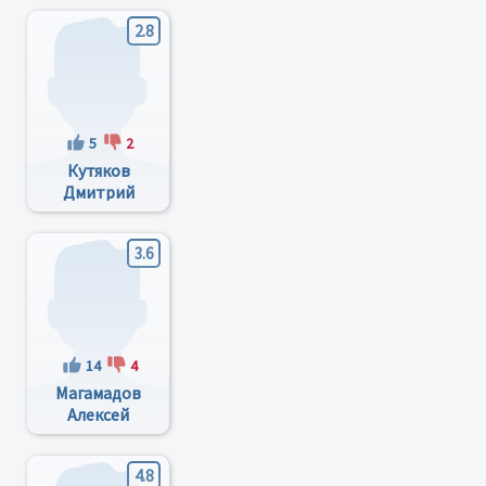
2.8
5
2
Кутяков
Дмитрий
Владимирович
3.6
14
4
Магамадов
Алексей
Ризаудинович
4.8