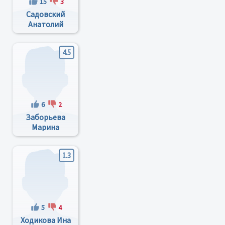
15
3
Садовский
Анатолий
Владимирович
4.5
6
2
Заборьева
Марина
Игоревна
1.3
5
4
Ходикова Ина