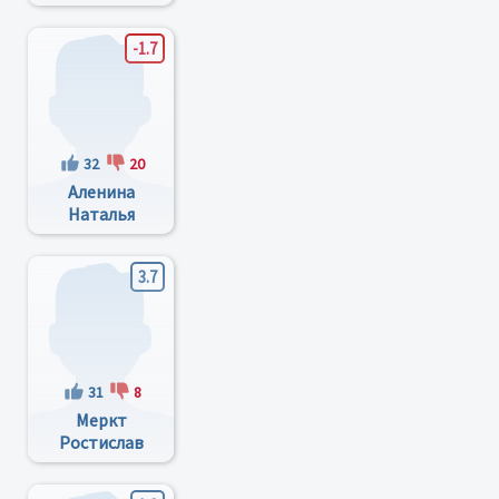
Валентинович
-1.7
32
20
Аленина
Наталья
Евгеньевна
3.7
31
8
Меркт
Ростислав
Владимирович