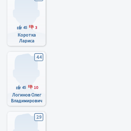
45
3
Коротка
Лариса
Анатольевна
4.4
45
10
Логинов Олег
Владимирович
2.9