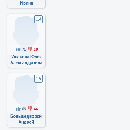
Ирина
Владиславовна
1.4
71
19
Ушакова Юлия
Александровна
1.5
69
66
Большедворский
Андрей
Олегович