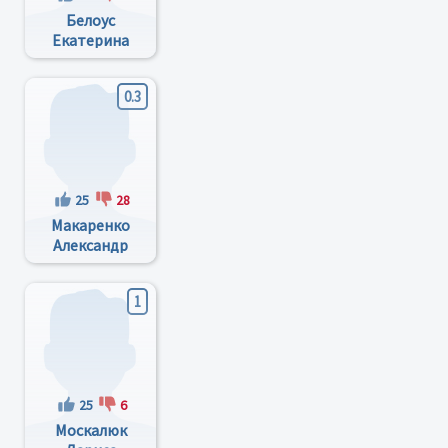
Белоус
Екатерина
Викторовна
0.3
25
28
Макаренко
Александр
Евгеньевич
1
25
6
Москалюк