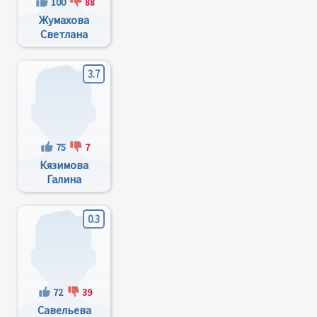
100
88
Жумахова
Светлана
Васильевна
3.7
75
7
Кязимова
Галина
Фёдоровна
0.3
72
39
Савельева