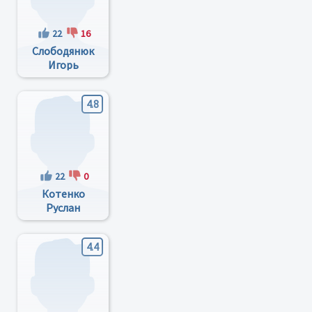
22
16
Слободянюк
Игорь
Витальевич
4.8
22
0
Котенко
Руслан
Витальевич
4.4