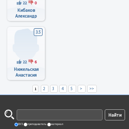
22
0
Кибаков
Александр
Григорьевич
3.5
22
6
Нижельская
Анастасия
Викторовна
2
3
4
5
>
>>
1
ВУЗ
преподаватель
материал