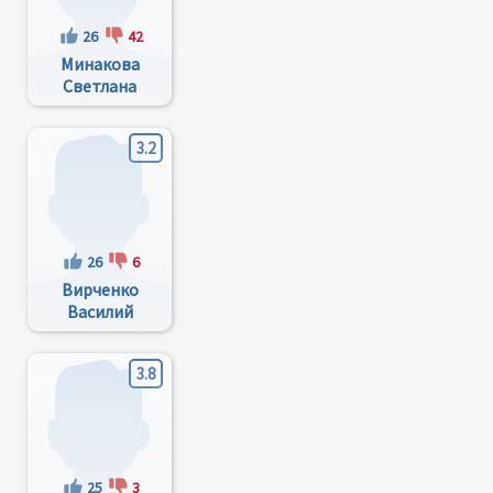
26
42
Минакова
Светлана
Михайловна
3.2
26
6
Вирченко
Василий
Власович
3.8
25
3