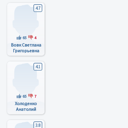
4.7
65
4
Вовк Светлана
Григорьевна
4.1
65
7
Холоденко
Анатолий
Михайлович
3.8