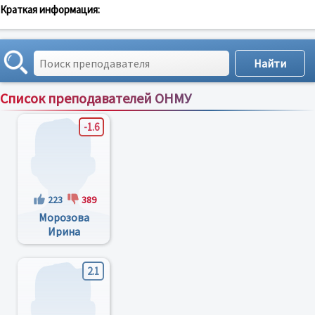
Краткая информация:
Список преподавателей ОНМУ
Сортировка по:
имени
;
рейтингу
;
отзывам
;
-1.6
223
389
Морозова
Ирина
Владимировна
2.1