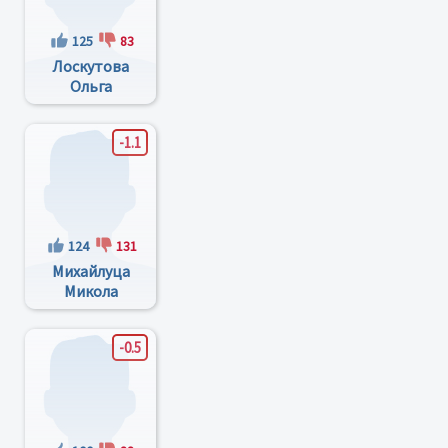
125
83
Лоскутова
Ольга
Анатольевна
-1.1
124
131
Михайлуца
Микола
Іванович
-0.5