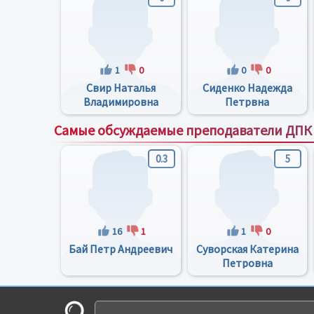
1
0
0
0
Свир Наталья
Сиденко Надежда
Владимировна
Петрвна
Самые обсуждаемые преподаватели ДПК
0.3
5
16
1
1
0
Бай Петр Андреевич
Суворская Катерина
Петровна