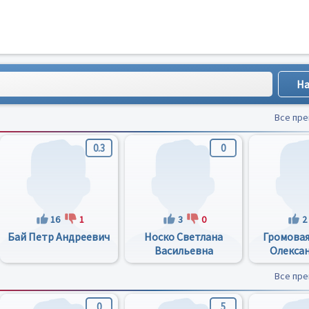
Все пр
0.3
0
16
1
3
0
2
Бай Петр Андреевич
Носко Светлана
Громовая
Васильевна
Олекса
Все пр
0
5