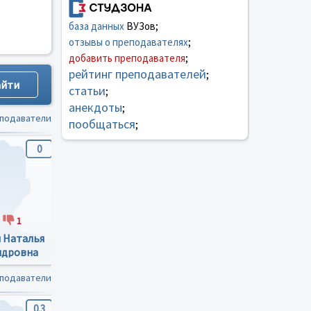
база данных
ВУЗов;
отзывы о преподавателях
;
добавить преподавателя
;
рейтинг преподавателей
;
статьи
;
анекдоты
;
еподаватели
пообщаться
;
0
0
0
1
0
0
1
0
 Наталья
Сиденко Надежда
Свир Наталья
ндровна
Петрвна
Владимировна
еподаватели
0.3
0
5