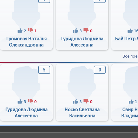
2
1
3
0
1
Громовая Наталья
Гуридова Людмила
Бай Петр 
Олександровна
Алесеевна
Все пр
5
0
3
0
3
0
1
Гуридова Людмила
Носко Светлана
Свир Н
Алесеевна
Васильевна
Владим