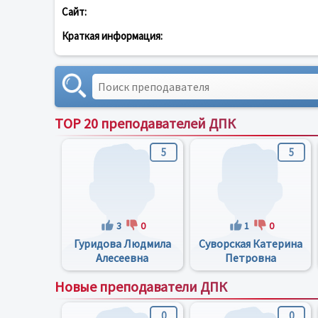
Сайт:
Краткая информация:
TOP 20 преподавателей ДПК
5
5
3
0
1
0
Гуридова Людмила
Суворская Катерина
Алесеевна
Петровна
Новые преподаватели ДПК
0
0