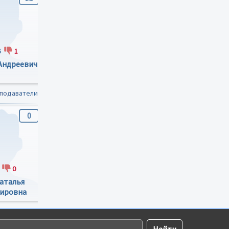
6
1
3
0
1
0
Андреевич
Носко Светлана
Суворская Катерина
Васильевна
Петровна
еподаватели
0
0
0
0
2
1
0
0
аталья
Громовая Наталья
Сиденко Надежда
ировна
Олександровна
Петрвна