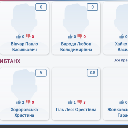
0
0
0
0
0
0
0
Вівчар Павло
Варода Любов
Хайко
Васильович
Володимирівна
Васи
ПИБТАНХ
Все пр
5
0.8
2
0
1
3
0
Ходоровська
Гіль Леся Орестівна
Жовковсь
Христина
Тара
Степанівна