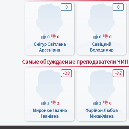
0
0
0
0
0
0
Снігур Світлана
Савіцкий
Арсенівна
Володимир
Михайлович
Самые обсуждаемые преподаватели ЧИ
-2.8
-3.7
1
2
2
6
Миронюк Іванна
Фарійон Любов
Іванівна
Михайлівна