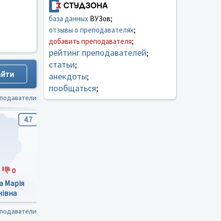
база данных
ВУЗов;
отзывы о преподавателях
;
добавить преподавателя
;
рейтинг преподавателей
;
статьи
;
анекдоты
;
пообщаться
;
еподаватели
4.7
5
1.7
0
2
0
4
0
а Марія
Романюк Олександр
Глущишин Євген
нівна
Володимирович
Романович
еподаватели