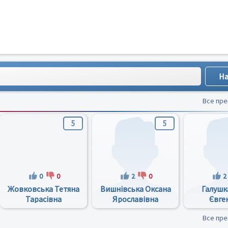
Все пр
5
5
0
0
2
0
2
Жовковська Тетяна
Вишнівська Оксана
Галушк
Тарасівна
Ярославівна
Євге
Все пр