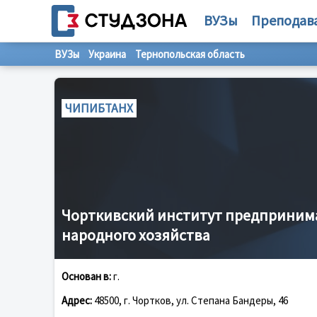
ВУЗы
Преподав
ВУЗы
Украина
Тернопольская область
ЧИПИБТАНХ
Чорткивский институт предпринима
народного хозяйства
Основан в:
г.
Адрес:
48500, г. Чортков, ул. Степана Бандеры, 46