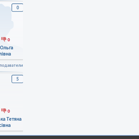
0
0
1
0
0
0
0
0
 Ольга
Гевкалюк Наталія
Строцень Степан
лівна
Миколаївна
Зіновійович
еподаватели
5
-2.5
3.7
0
19
5
5
4
ка Тетяна
Гевак Зореслава
Ніяскіна Альона
сівна
Володимирівна
Станіславівна