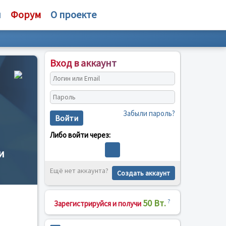
и
Форум
О проекте
Вход в аккаунт
Забыли пароль?
Войти
Либо войти через:
и
Ещё нет аккаунта?
Создать аккаунт
50 Вт.
?
Зарегистрируйся и получи