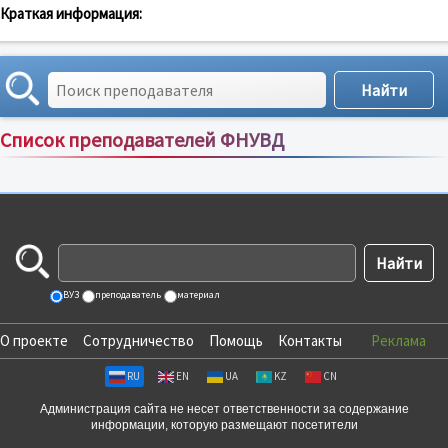
Краткая информация:
Список преподавателей ФНУВД
Сортировка по:
имени
;
рейтингу
;
отзывам
;
ВУЗ
преподаватель
материал
О проекте
Сотрудничество
Помощь
Контакты
Реклама
RU
EN
UA
KZ
CN
Администрация сайта не несет ответственности за содержание
информации, которую размещают посетители