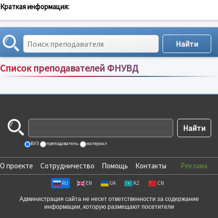
Краткая информация:
Список преподавателей ФНУВД
Сортировка по:
имени
;
рейтингу
;
отзывам
;
ВУЗ
преподаватель
материал
О проекте
Сотрудничество
Помощь
Контакты
Реклама
RU
EN
UA
KZ
CN
Администрация сайта не несет ответственности за содержание
информации, которую размещают посетители