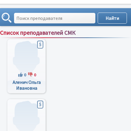
Список преподавателей СМК
Сортировка по:
имени
;
рейтингу
;
отзывам
;
5
0
0
Аленич Ольга
Ивановна
5