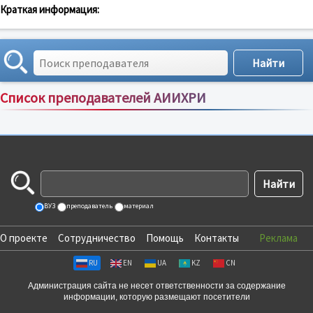
Краткая информация:
Список преподавателей АИИХРИ
Сортировка по:
имени
;
рейтингу
;
отзывам
;
ВУЗ
преподаватель
материал
О проекте
Сотрудничество
Помощь
Контакты
Реклама
RU
EN
UA
KZ
CN
Администрация сайта не несет ответственности за содержание
информации, которую размещают посетители