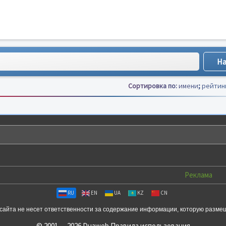
Сортировка по:
имени
;
рейтин
Реклама
RU
EN
UA
KZ
CN
сайта не несет ответственности за содержание информации, которую разме
© 2001 — 2026 Duaweb
Правила использования