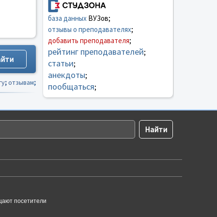
база данных
ВУЗов;
отзывы о преподавателях
;
добавить преподавателя
;
рейтинг преподавателей
;
статьи
;
анекдоты
;
гу
;
отзывам
;
пообщаться
;
щают посетители