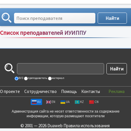
Список преподавателей ИУИППУ
Сортировка по:
имени
;
рейтингу
;
отзывам
;
ВУЗ
преподаватель
материал
О проекте
Сотрудничество
Помощь
Контакты
Реклама
RU
EN
UA
KZ
CN
Администрация сайта не несет ответственности за содержание
информации, которую размещают посетители
© 2001 — 2026 Duaweb
Правила использования