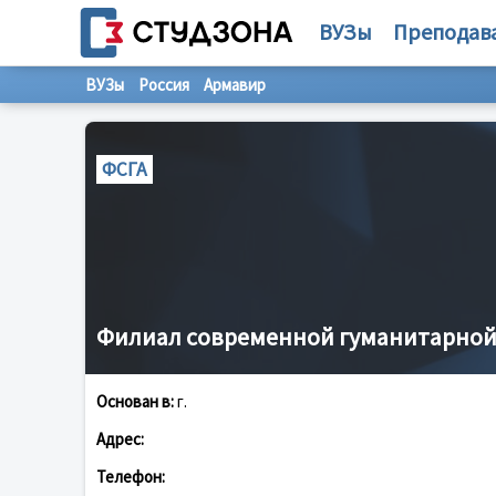
ВУЗы
Преподав
ВУЗы
Россия
Армавир
ФСГА
Филиал современной гуманитарной
Основан в:
г.
Адрес:
Телефон: