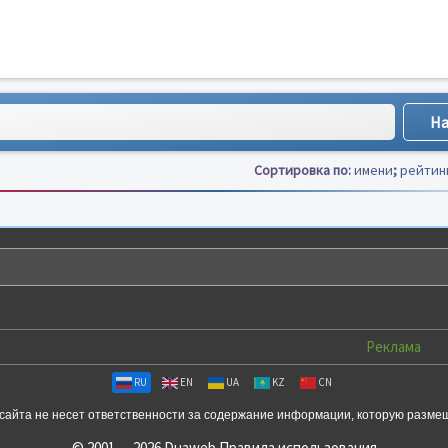
Сортировка по:
имени
;
рейтин
Реклама
RU
EN
UA
KZ
CN
сайта не несет ответственности за содержание информации, которую разме
© 2001 — 2026 Duaweb
Правила использования