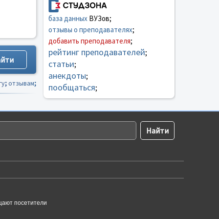
база данных
ВУЗов;
отзывы о преподавателях
;
добавить преподавателя
;
рейтинг преподавателей
;
статьи
;
анекдоты
;
гу
;
отзывам
;
пообщаться
;
щают посетители