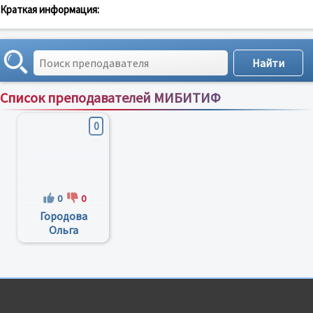
Краткая информация:
Список преподавателей МИБИТИФ
Сортировка по:
имени
;
рейтингу
;
отзывам
;
0
0
0
Городова
Ольга
Алексеевна