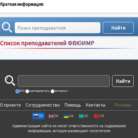
Краткая информация:
Список преподавателей ФВЮИМР
Сортировка по:
имени
;
рейтингу
;
отзывам
;
ВУЗ
преподаватель
материал
О проекте
Сотрудничество
Помощь
Контакты
Реклама
RU
EN
UA
KZ
CN
Администрация сайта не несет ответственности за содержание
информации, которую размещают посетители