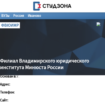
ВУЗы
Россия
Иваново
ФВЮИМР
Филиал Владимирского юридического
института Минюста России
Основан в:
г.
Адрес:
Телефон:
Сайт: