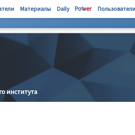
атели
Материалы
Daily
Пользовател
о института