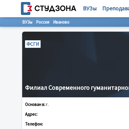
ВУЗы
Преподав
ВУЗы
Россия
Иваново
ФСГИ
Филиал Современного гуманитарног
Основан в:
г.
Адрес:
Телефон: