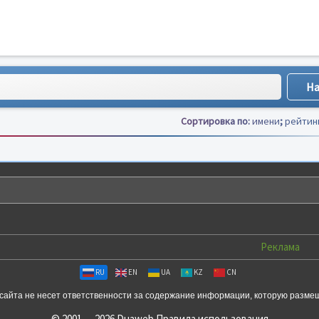
Сортировка по:
имени
;
рейтин
Реклама
RU
EN
UA
KZ
CN
сайта не несет ответственности за содержание информации, которую разме
© 2001 — 2026 Duaweb
Правила использования