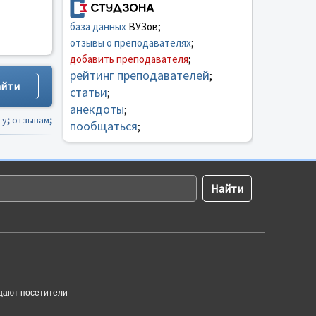
база данных
ВУЗов;
отзывы о преподавателях
;
добавить преподавателя
;
рейтинг преподавателей
;
статьи
;
анекдоты
;
гу
;
отзывам
;
пообщаться
;
щают посетители