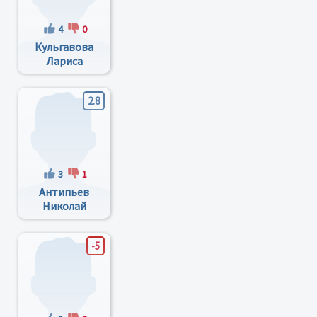
4
0
Кульгавова
Лариса
Владимировна
2.8
3
1
Антипьев
Николай
Петрович
-5