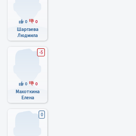
0
0
Шаргаева
Людмила
Николаевна
-5
0
0
Махоткина
Елена
Викторовна
0