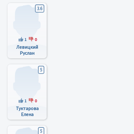
3.6
1
0
Левицкий
Руслан
Иванович
5
1
0
Туктарова
Елена
Викторовна
5