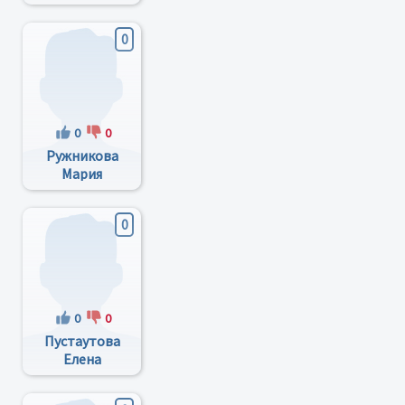
Иннокентьевна
0
0
0
Ружникова
Мария
Леонидовна
0
0
0
Пустаутова
Елена
Ивановна