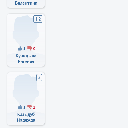
Валентина
Васильевна
1.2
1
0
Куницына
Евгения
Юрьевна
5
1
1
Казыдуб
Надежда
Николаевна