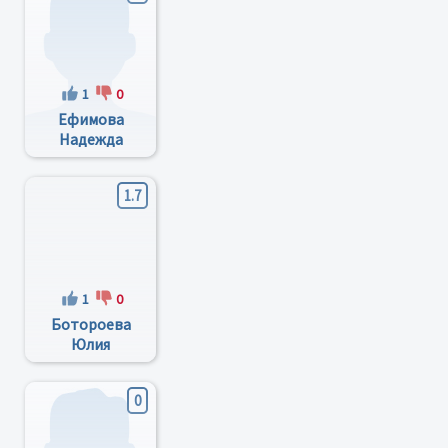
1
0
Ефимова
Надежда
Николаевна
1.7
1
0
Ботороева
Юлия
Сергеевна
0