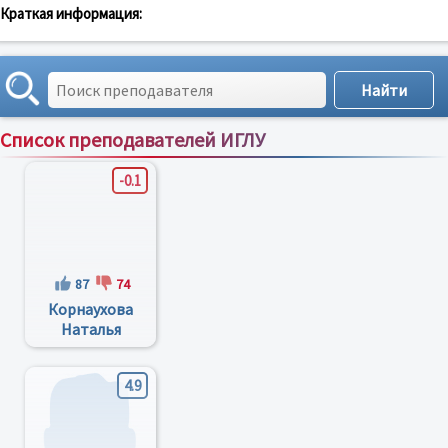
Краткая информация:
Список преподавателей ИГЛУ
Сортировка по:
имени
;
рейтингу
;
отзывам
;
-0.1
87
74
Корнаухова
Наталья
Геннадьевна
4.9