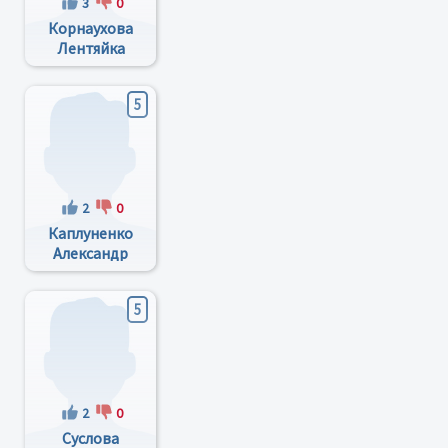
3
0
Корнаухова
Лентяйка
Лаботрясовна
5
2
0
Каплуненко
Александр
Михайлович
5
2
0
Суслова