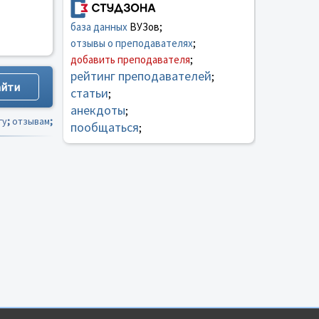
база данных
ВУЗов;
отзывы о преподавателях
;
добавить преподавателя
;
рейтинг преподавателей
;
статьи
;
анекдоты
;
гу
;
отзывам
;
пообщаться
;