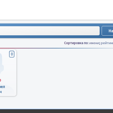
Сортировка по:
имени
;
рейтин
0
0
вел
ч