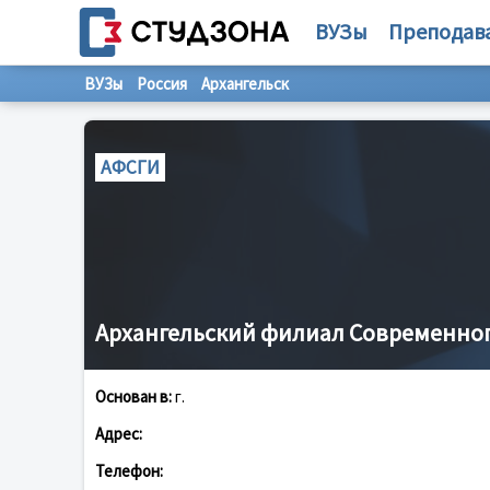
ВУЗы
Преподав
ВУЗы
Россия
Архангельск
АФСГИ
Архангельский филиал Современног
Основан в:
г.
Адрес:
Телефон: