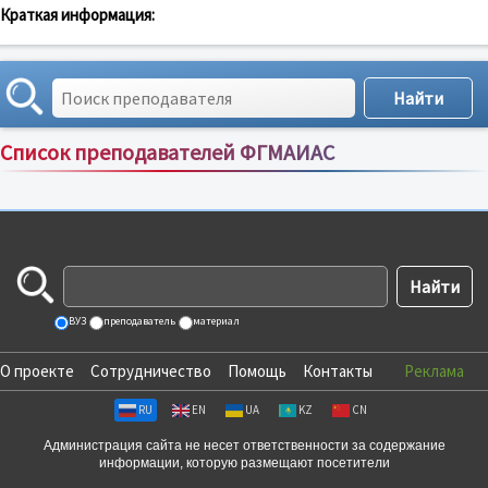
Краткая информация:
Список преподавателей ФГМАИАС
Сортировка по:
имени
;
рейтингу
;
отзывам
;
ВУЗ
преподаватель
материал
О проекте
Сотрудничество
Помощь
Контакты
Реклама
RU
EN
UA
KZ
CN
Администрация сайта не несет ответственности за содержание
информации, которую размещают посетители