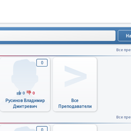
Все пр
0
0
0
Русинов Владимир
Все
Дмитревич
Преподаватели
Все пр
0