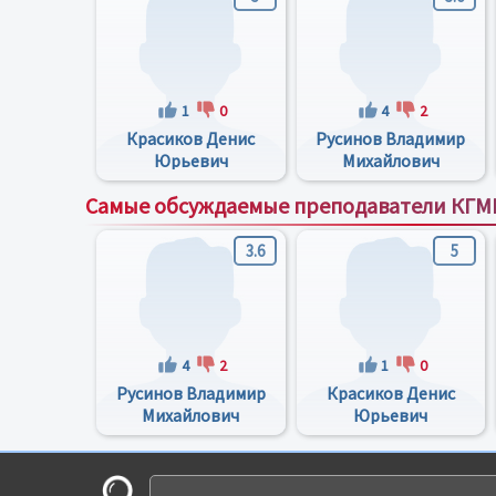
1
0
4
2
Красиков Денис
Русинов Владимир
Юрьевич
Михайлович
Самые обсуждаемые преподаватели КГМ
3.6
5
4
2
1
0
Русинов Владимир
Красиков Денис
Михайлович
Юрьевич