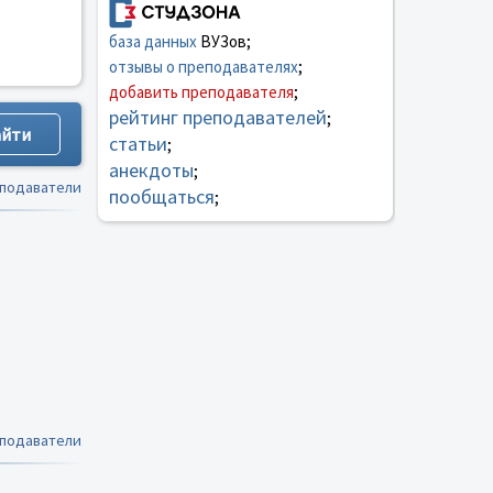
база данных
ВУЗов;
отзывы о преподавателях
;
добавить преподавателя
;
рейтинг преподавателей
;
статьи
;
анекдоты
;
еподаватели
пообщаться
;
еподаватели